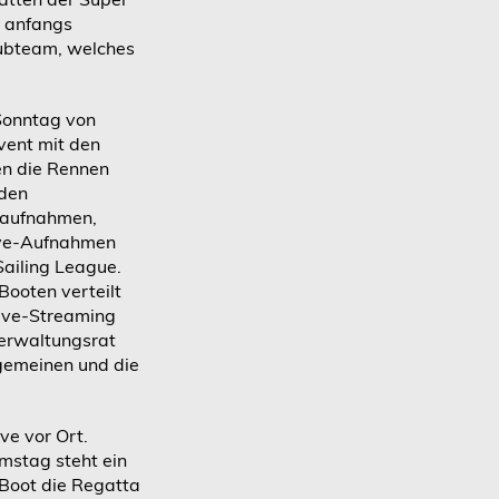
r anfangs
lubteam, welches
Sonntag von
event mit den
en die Rennen
 den
enaufnahmen,
Live-Aufnahmen
Sailing League.
Booten verteilt
Live-Streaming
Verwaltungsrat
lgemeinen und die
ve vor Ort.
mstag steht ein
 Boot die Regatta