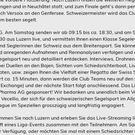
ingen und in Neuchâtel statt; und zum Finale geht’s dann pe
ch Versoix an den Genfersee. Schweizermeister wird das C
am besten segelt.
 Am Samstag senden wir ab 09:15 bis ca. 18:30, und am 
:30 aus Luzern live, und vermitteln Ihnen einen Klasse Segel
nd Seglerinnen der Schweiz aus dem Breitensport. Sie könn
d anregenden Aufnahmen und Rennanalysen verfolgen und
egelsport neu und detailliert entdecken. Interviews, Drohn
i Duellen an den Bojen, Sichten vom Schiedsrichterboot, 
ten, usw. zeigen Ihnen die Vielfalt einer Regatta der Swiss 
t ca. 15 Minuten, dann werden die Club Teams neu auf den 
 Exchange) und der nächste Start folgt anschliessend. Das 
i Pharma AG gesponsert! Wir bedanken uns unendlich beim 
 Vecellio, der sich für den schweizerischen Segelsport im Al
ague im Speziellen grosszügig und langfristig engagiert.
mmen Sie nach Luzern und erleben Sie das Live-Streaming li
uft eines Liga-Events zusammen mit den Teilnehmern. Am Sa
 Verfügung, oder möchten Sie mal mit einem Schiedsrichter