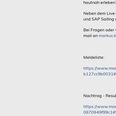
hautnah erleben
Neben dem Live-
und SAP Sailing 
Bei Fragen oder 
mail an
markus.k
Meldeliste:
https://www.ma
b127cc9b0031#!
Nachtrag - Resu
https://www.ma
0870949f99c1#!