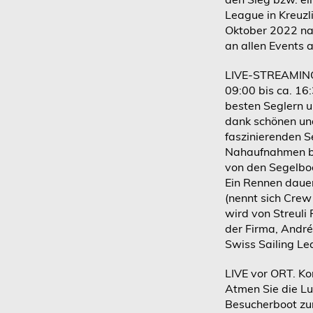
League in Kreuzl
Oktober 2022 na
an allen Events 
LIVE-STREAMING.
09:00 bis ca. 16
besten Seglern u
dank schönen un
faszinierenden S
Nahaufnahmen be
von den Segelboo
Ein Rennen dauer
(nennt sich Crew
wird von Streul
der Firma, André
Swiss Sailing Le
LIVE vor ORT. Ko
Atmen Sie die L
Besucherboot zur