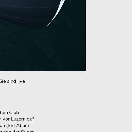
ie sind live
chen Club
 vor Luzern auf
ion (SSLA) um
gatten der Super