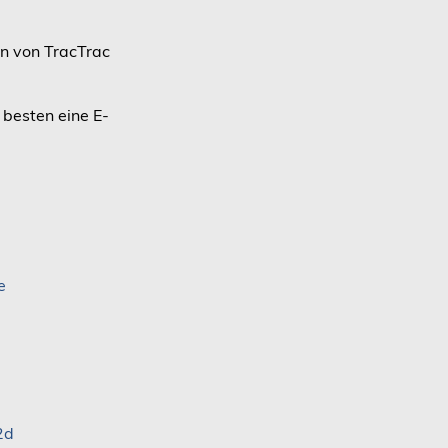
n von TracTrac
 besten eine E-
e
2d