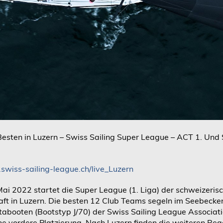
Besten in Luzern – Swiss Sailing Super League – ACT 1. Und S
swiss-sailing-league.ch/live_Luzern
ai 2022 startet die Super League (1. Liga) der schweizeris
ft in Luzern. Die besten 12 Club Teams segeln im Seebecken
abooten (Bootstyp J/70) der Swiss Sailing League Associat
ne vordere Platzierung. Nach Luzern finden die weiteren Re