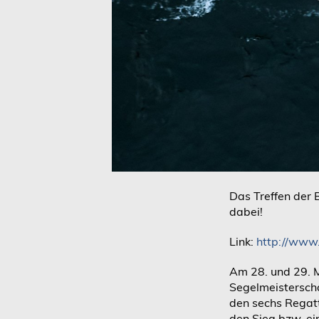
Das Treffen der 
dabei!
Link:
http://www.
Am 28. und 29. M
Segelmeisterscha
den sechs Regatt
den Sieg bzw. ei