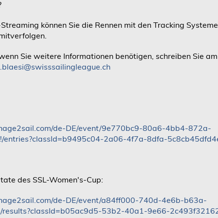
?
Streaming können Sie die Rennen mit den Tracking Systeme
mitverfolgen.
wenn Sie weitere Informationen benötigen, schreiben Sie am
.blaesi@swisssailingleague.ch
nage2sail.com/de-DE/event/9e770bc9-80a6-4bb4-872a-
/entries?classId=b9495c04-2a06-4f7a-8dfa-5c8cb45dfd4
ltate des SSL-Women's-Cup:
nage2sail.com/de-DE/event/a84ff000-740d-4e6b-b63a-
/results?classId=b05ac9d5-53b2-40a1-9e66-2c493f3216