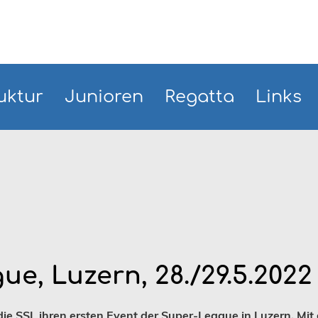
uktur
Junioren
Regatta
Links
e, Luzern, 28./29.5.2022
SSL ihren ersten Event der Super-League in Luzern. Mit d