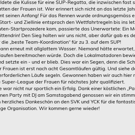
ldete die Kulisse für eine SUP-Regatta, die inzwischen fast 
tten der Frauen ist. Wer erinnert sich nicht an das letzte Ja
nt seinen Anfang! Für das Rennen wurde ordnungsgemäss e
Start- und Ziellinie entsprach den Wettfahrtregeln bis ins let
ten-Startprozedere kam, passierte das Unerwartete: Ein M
ttendrin! Den Sieg holten wir uns nicht, aber dafür gab es d
 die „beste Team-Koordination“ für zu 3. auf dem SUP!
ann erneut mit allglattem Wasser. Niemand hätte erwartet,
aufen bereitmachen würde. Doch die Lokalmatadoren bewie
nd setzte ein - und er blieb. Dies war ein Segen, denn die Sc
r Frauen ist erst nach acht Gesamtläufen gültig. Und siehe
 erforderlichen Läufe segeln. Gewonnen haben wir auch hier n
 Super-League der Frauen für nächstes Jahr qualifiziert.
ar nicht nur sportlich ein Erfolg. Dank einer köstlichen „Pa
enen Party mit DJ am Samstagabend genossen wir ein stimm
herzliches Dankeschön an den SVK und YCK für die fantasti
tige Organisation. Wir kommen gerne wieder!