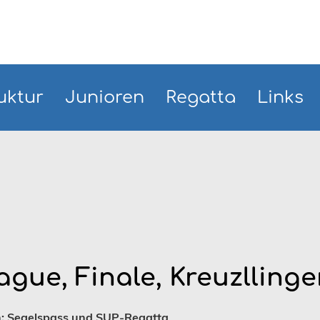
uktur
Junioren
Regatta
Links
gue, Finale, Kreuzlling
: Segelspass und SUP-Regatta