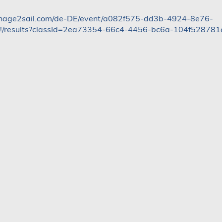
nage2sail.com/de-DE/event/a082f575-dd3b-4924-8e76-
/results?classId=2ea73354-66c4-4456-bc6a-104f528781