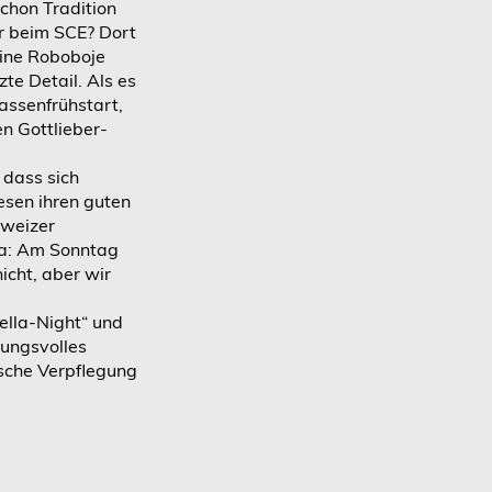
schon Tradition
hr beim SCE? Dort
ine Roboboje
zte Detail. Als es
assenfrühstart,
en Gottlieber-
 dass sich
sen ihren guten
hweizer
 da: Am Sonntag
icht, aber wir
ella-Night“ und
ungsvolles
sche Verpflegung