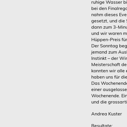
ruhige Wasser bi
bei den Finalrega
nahm dieses Eve
gesetzt, und die 
dann zum 3-Minu
und wir waren mi
Hüppen-Preis für
Der Sonntag beg
jemand zum Ausl
Instinkt – der Wi
Meisterschaft de
konnten wir alle
haben uns für die
Das Wochenende w
einer ausgelass
Wochenende. Ein 
und die grossar
Andrea Kuster
Resultate: